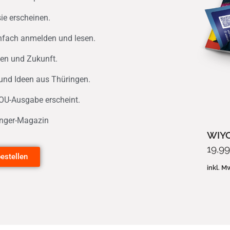
ie erscheinen.
nfach anmelden und lesen.
eben und Zukunft.
und Ideen aus Thüringen.
OU-Ausgabe erscheint.
anger-Magazin
WIY
19,9
estellen
inkl. M