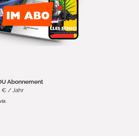
OU Abonnement
9
€
/ Jahr
wSt.