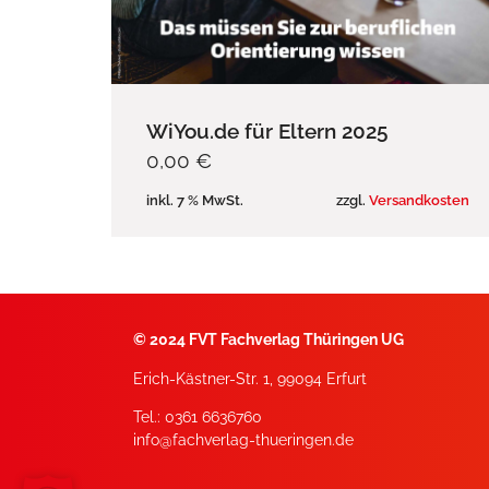
WiYou.de für Eltern 2025
0,00
€
inkl. 7 % MwSt.
zzgl.
Versandkosten
©
2024 FVT Fachverlag Thüringen UG
Erich-Kästner-Str. 1, 99094 Erfurt
Tel.: 0361 6636760
info@fachverlag-thueringen.de