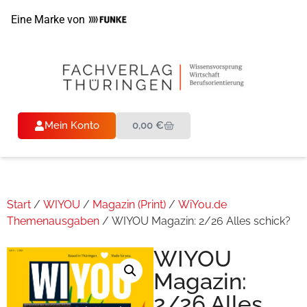
Eine Marke von
Mein Konto
0,00
€
Start
/
WIYOU
/
Magazin (Print)
/
WiYou.de
Themenausgaben
/ WIYOU Magazin: 2/26 Alles schick?
WIYOU
Magazin:
2/26 Alles