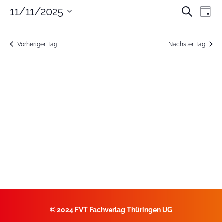
Veran
Ve
11/11/2025
Suche
Tag
Datum
An
Such
wählen.
Na
Vorheriger Tag
Nächster Tag
und
Ansic
Navig
©
2024 FVT Fachverlag Thüringen UG