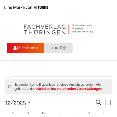
Eine Marke von
Mein Konto
0,00
€
Es wurden keine Ergebnisse für diese Ansicht gefunden. Hier
Hinweis
geht es zu den
nächsten bevorstehenden Veranstaltungen
.
Veran
Ve
12/2025
Suche
Mona
Datum
An
Such
wählen.
Kalender
M
D
M
D
F
S
S