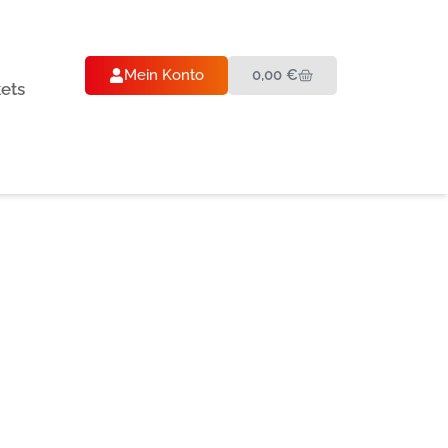
Mein Konto
0,00
€
kets