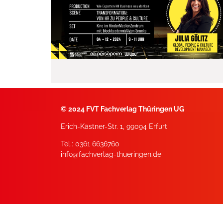
©
2024 FVT Fachverlag Thüringen UG
Erich-Kästner-Str. 1, 99094 Erfurt
Tel.: 0361 6636760
info@fachverlag-thueringen.de