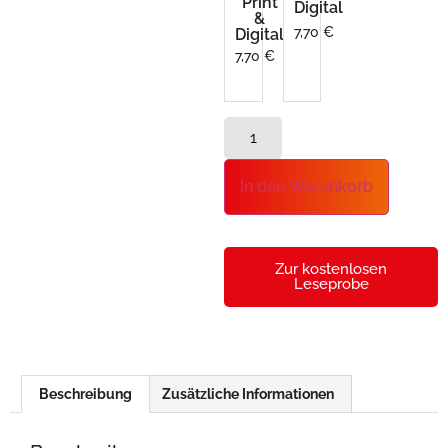
Print
Digital
&
7,70
€
Digital
7,70
€
In den Warenkorb
Zur kostenlosen
Leseprobe
Beschreibung
Zusätzliche Informationen