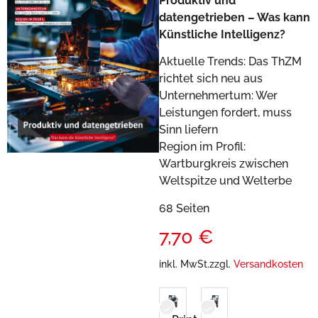
Produktiv und
datengetrieben – Was kann
Künstliche Intelligenz?
Aktuelle Trends: Das ThZM
richtet sich neu aus
Unternehmertum: Wer
Leistungen fordert, muss
Sinn liefern
Region im Profil:
Wartburgkreis zwischen
Weltspitze und Welterbe
68 Seiten
7,70
€
inkl. MwSt.
zzgl.
Versandkosten