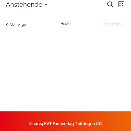
Veran
Ve
Anstehende
Suche
Liste
Datum
An
Such
wählen.
Na
Vera
Heute
Nächste
Veranstaltungen
und
Vorherige
Ansic
Navig
©
2024 FVT Fachverlag Thüringen UG