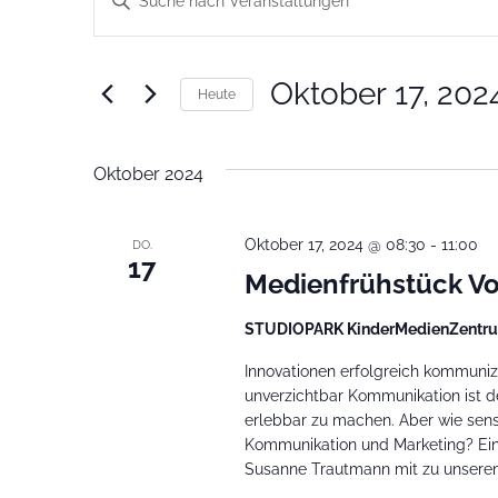
Schlüsselwort
Suche
eingeben.
Suche
nach
und
Veranstaltungen
Oktober 17, 202
Schlüsselwort.
Heute
Ansichten,
Datum
wählen.
Navigation
Oktober 2024
Oktober 17, 2024 @ 08:30
-
11:00
DO.
17
Medienfrühstück Vol
STUDIOPARK KinderMedienZentru
Innovationen erfolgreich kommuniz
unverzichtbar Kommunikation ist de
erlebbar zu machen. Aber wie sensi
Kommunikation und Marketing? Ein
Susanne Trautmann mit zu unserem