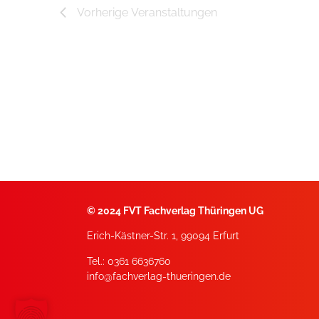
Vorherige
Veranstaltungen
©
2024 FVT Fachverlag Thüringen UG
Erich-Kästner-Str. 1, 99094 Erfurt
Tel.: 0361 6636760
info@fachverlag-thueringen.de