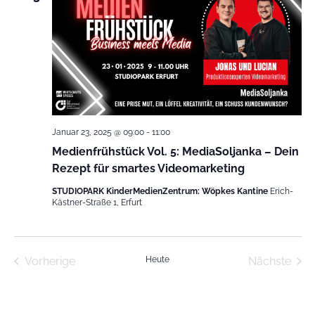
Januar 23, 2025 @ 09:00
-
11:00
Medienfrühstück Vol. 5: MediaSoljanka – Dein
Rezept für smartes Videomarketing
STUDIOPARK KinderMedienZentrum: Wöpkes Kantine
Erich-
Kästner-Straße 1, Erfurt
Veranstaltungen
Vera
Vorherige
Heute
Nächste