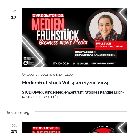
Na
und
DO.
Ansic
17
Navig
Oktober 17, 2024 @ 08:30
-
11:00
Medienfrühstück Vol. 4 am 17.10. 2024
STUDIOPARK KinderMedienZentrum: Wöpkes Kantine
Erich-
Kästner-Straße 1, Erfurt
Januar 2025
DO.
23